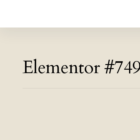
Der stille Ruf
Zurück zur Natur, zu dir und worum es wirklich geht.
Elementor #74